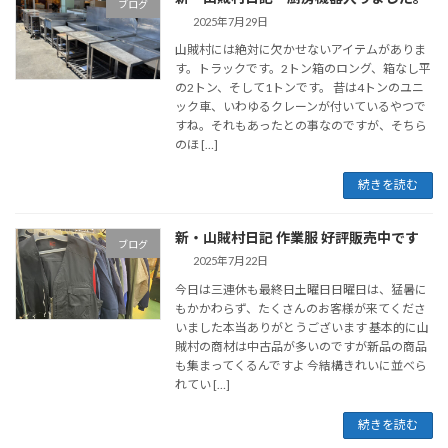
ブログ
2025年7月29日
山賊村には絶対に欠かせないアイテムがありま
す。トラックです。2トン箱のロング、箱なし平
の2トン、そして1トンです。 昔は4トンのユニ
ック車、いわゆるクレーンが付いているやつで
すね。それもあったとの事なのですが、そちら
のほ […]
続きを読む
新・山賊村日記 作業服 好評販売中です
ブログ
2025年7月22日
今日は三連休も最終日土曜日日曜日は、猛暑に
もかかわらず、たくさんのお客様が来てくださ
いました本当ありがとうございます 基本的に山
賊村の商材は中古品が多いのですが新品の商品
も集まってくるんですよ 今結構きれいに並べら
れてい […]
続きを読む