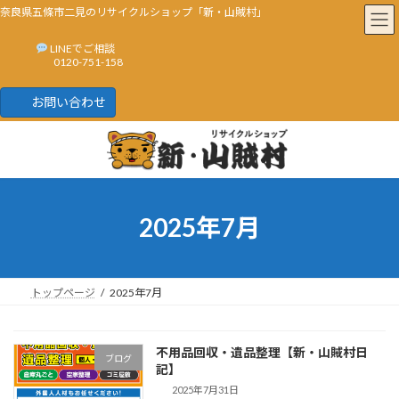
奈良県五條市二見のリサイクルショップ「新・山賊村」
LINEでご相談
0120-751-158
お問い合わせ
コ
ナ
ン
ビ
テ
ゲ
ン
ー
ツ
シ
へ
ョ
2025年7月
ス
ン
キ
に
ッ
移
プ
動
トップページ
2025年7月
不用品回収・遺品整理【新・山賊村日
ブログ
記】
2025年7月31日