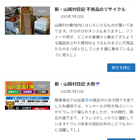
新・山賊村日記 不用品のリサイクル
ブログ
2025年7月22日
山賊村の敷地内にはいろいろなものが置いてあ
ります。ボロボロのタンスもありますし、ソフ
ァーや椅子、どこかの倉庫から集めてきたよう
な箱詰めされた商材のようなものまさに不用品
たちのるつぼと化しています 雑に集めているよ
うに見え […]
続きを読む
新・山賊村日記 大雨
ブログ
2025年7月15日
関東東北では台風
の接近のため大雨で大変で
したね横浜では、マンホールが吹き飛ぶシーン
がドラレコで撮られてましたが、今の時代、隕
石の落下まで、ドラレコがしっかりと撮影して
いますドラレコ本来の目的以外のことでも大い
に活躍して […]