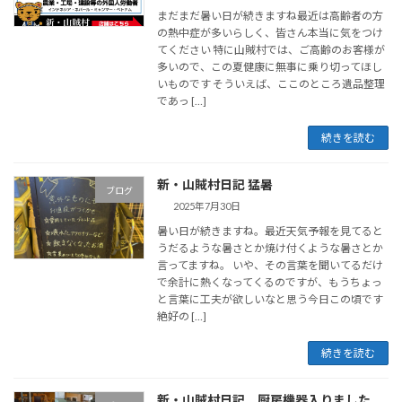
まだまだ暑い日が続きますね最近は高齢者の方
の熱中症が多いらしく、皆さん本当に気をつけ
てください 特に山賊村では、ご高齢のお客様が
多いので、この夏健康に無事に乗り切ってほし
いものです そういえば、ここのところ遺品整理
であっ […]
続きを読む
新・山賊村日記 猛暑
ブログ
2025年7月30日
暑い日が続きますね。最近天気予報を見てると
うだるような暑さとか焼け付くような暑さとか
言ってますね。 いや、その言葉を聞いてるだけ
で余計に熱くなってくるのですが、もうちょっ
と言葉に工夫が欲しいなと思う今日この頃です
絶好の […]
続きを読む
新・山賊村日記 厨房機器入りました。