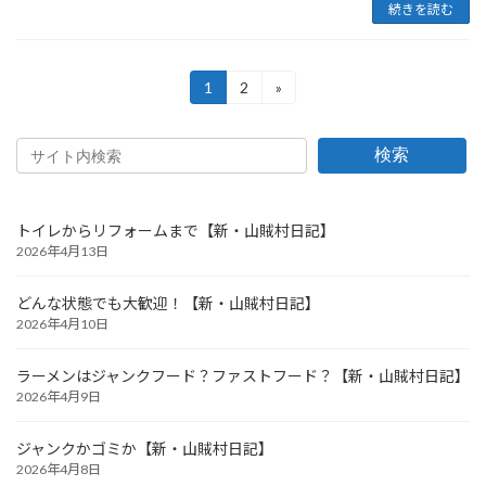
続きを読む
投
1
2
»
固
固
定
定
稿
ペ
ペ
ー
ー
の
検索
ジ
ジ
ペ
ー
トイレからリフォームまで【新・山賊村日記】
2026年4月13日
ジ
送
どんな状態でも大歓迎！【新・山賊村日記】
2026年4月10日
り
ラーメンはジャンクフード？ファストフード？【新・山賊村日記】
2026年4月9日
ジャンクかゴミか【新・山賊村日記】
2026年4月8日