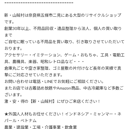
==============================
新・山賊村は奈良県五條市二見にある大型のリサイクルショップ
です。
創業30年以上、不用品回収・遺品整理から法人、個人の買い取り
まで
ご自宅に眠っている不用品を買い取り、引き取りさせていただいて
おります。
アクセサリー・イミテーション、ゲーム・おもちゃ、工具・電動工
具、農機具、楽器、昭和レトロ品など・・・
倉庫丸ごとや空き家整理、ゴミ屋敷の片付けなど長年の実績で真
摯にご対応させていただきます。
お問い合わせは電話・LINEでお気軽にご相談ください。
またお店では古着詰め放題やAmazon商品、中古冷蔵庫など多数ご
ざいます。
激・安・得の【新・山賊村】にぜひご来店ください！
★外国人人材もお任せください！インドネシア・ミャンマー・ネ
パール・ベトナム
農業・建設業・工場・介護事業・飲食業