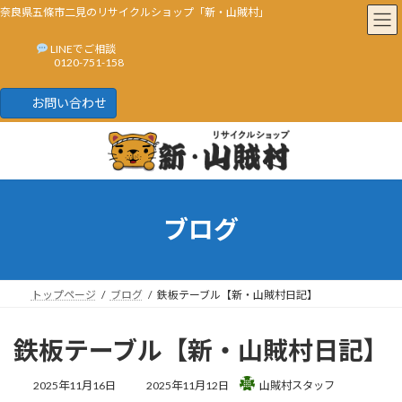
奈良県五條市二見のリサイクルショップ「新・山賊村」
LINEでご相談
0120-751-158
お問い合わせ
コ
ナ
ン
ビ
テ
ゲ
ン
ー
ツ
シ
へ
ョ
ブログ
ス
ン
キ
に
ッ
移
プ
動
トップページ
ブログ
鉄板テーブル【新・山賊村日記】
鉄板テーブル【新・山賊村日記】
最
2025年11月16日
2025年11月12日
山賊村スタッフ
終