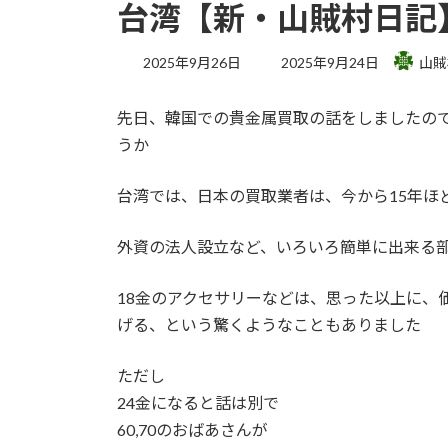
台湾【新・山賊村日記
最
2025年9月26日
2025年9月24日
山賊
終
更
先日、韓国での貴金属買取の話をしましたの
新
日
うか
時
:
台湾では、日本の買取業者は、今から15年ほ
外資の法人設立など、いろいろ簡単に出来る
18金のアクセサリーなどは、思った以上に、
げる、という驚くようなこともありました
ただし
24金になると話は別で
60,70のおばあさんが