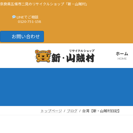
奈良県五條市二見のリサイクルショップ「新・山賊村」
LINEでご相談
0120-751-158
お問い合わせ
コ
ナ
ン
ビ
ホーム
HOME
テ
ゲ
ン
ー
ツ
シ
へ
ョ
ス
ン
キ
に
ッ
移
プ
動
トップページ
ブログ
台湾【新・山賊村日記】